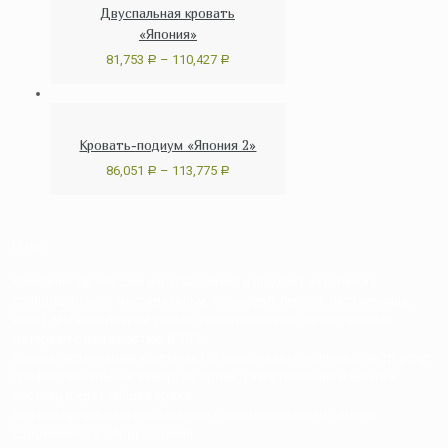
Двуспальная кровать
«Япония»
81,753
–
110,427
Р
Р
Кровать-подиум «Япония 2»
86,051
–
113,775
Р
Р
О нас
Компания ДВ-Массив изготавливает и продает изделия из
стопроцентного массива (ильм, ясень, дуб, береза, лиственница,
хвоя). Мы используем только гарантированно качественный
материал с влажностью 8-10%
Специалисты нашей компании готовы оказать полный спектр услуг:
профессиональный замер, 3D проект, изготовление и монтаж
лестниц в кратчайшие сроки.
Вся продукция изготавливается с использованием самого
современного оборудования.