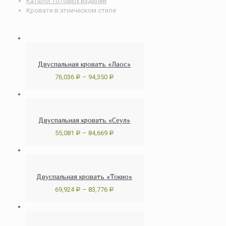
Каталог готовых изделий
Кровати в этническом стиле
Двуспальная кровать «Лаос»
76,036
–
94,350
Р
Р
Двуспальная кровать «Сеул»
55,081
–
84,669
Р
Р
Двуспальная кровать «Токио»
69,924
–
83,776
Р
Р