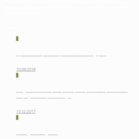
Мы вкладываем в изготовление продукции весь наш опыт и
мастерство, чтобы теплота натурального дерева наполняла ваш
дом долгие годы.
Акции
0
Кровать+матрас = защитный чехол в подарок!
10.08.2018
0
Скидка 15% на матрас при покупке кровати. Ограниченная
акция до 1 января 2018 года!
15.12.2017
0
У нас День Рождения!