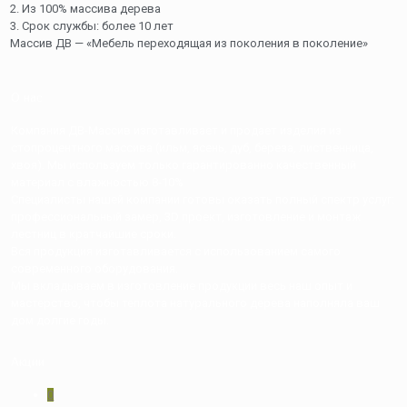
2. Из 100% массива дерева
3. Срок службы: более 10 лет
Массив ДВ — «Мебель переходящая из поколения в поколение»
О нас
Компания ДВ-Массив изготавливает и продает изделия из
стопроцентного массива (ильм, ясень, дуб, береза, лиственница,
хвоя). Мы используем только гарантированно качественный
материал с влажностью 8-10%
Специалисты нашей компании готовы оказать полный спектр услуг:
профессиональный замер, 3D проект, изготовление и монтаж
лестниц в кратчайшие сроки.
Вся продукция изготавливается с использованием самого
современного оборудования.
Мы вкладываем в изготовление продукции весь наш опыт и
мастерство, чтобы теплота натурального дерева наполняла ваш
дом долгие годы.
Акции
0