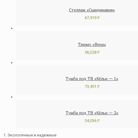
Стеллаж «Скандинавия»
67,919
Р
Трюмо «Вена»
56,228
Р
Тумба под ТВ «Кёльн — 1»
73,451
Р
Тумба под ТВ «Кёльн — 2»
34,036
Р
1. Экологичные и надежные