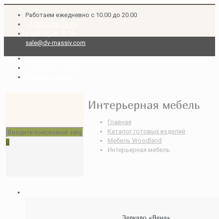
Работаем ежедневно с 10.00 до 20.00
+7 (4212)38-19-39
+7(4212)38-19-39
sale@dv-massiv.com
Прайсы
Доставка и оплата
Личный кабинет
Интерьерная мебель
Главная
Каталог готовых изделий
Мебель Woodland
0
Интерьерная мебель
Зеркало «Вена»