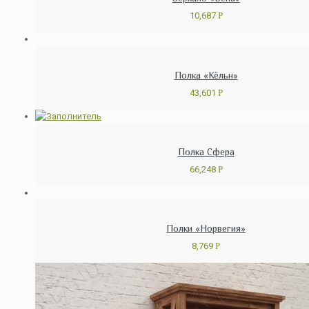
10,687
Р
Полка «Кёльн»
43,601
Р
Полка Сфера
66,248
Р
Полки «Норвегия»
8,769
Р