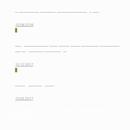
Кровать+матрас = защитный чехол в подарок!
10.08.2018
0
Скидка 15% на матрас при покупке кровати. Ограниченная
акция до 1 января 2018 года!
15.12.2017
0
У нас День Рождения!
15.03.2017
© 2026 - DV MASSIV - изделия из дерева любой сложности. Все
права защищены.