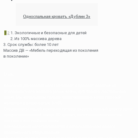
Односпальная кровать «Дублин 3»
1
2
1. Экологичные и безопасные для детей
2. Из 100% массива дерева
3. Срок службы: более 10 лет
Массив ДВ — «Мебель переходящая из поколения
в поколение»
О нас
Компания ДВ-Массив изготавливает и продает изделия из
стопроцентного массива (ильм, ясень, дуб, береза, лиственница,
хвоя). Мы используем только гарантированно качественный
материал с влажностью 8-10%
Специалисты нашей компании готовы оказать полный спектр услуг:
профессиональный замер, 3D проект, изготовление и монтаж
лестниц в кратчайшие сроки.
Вся продукция изготавливается с использованием самого
современного оборудования.