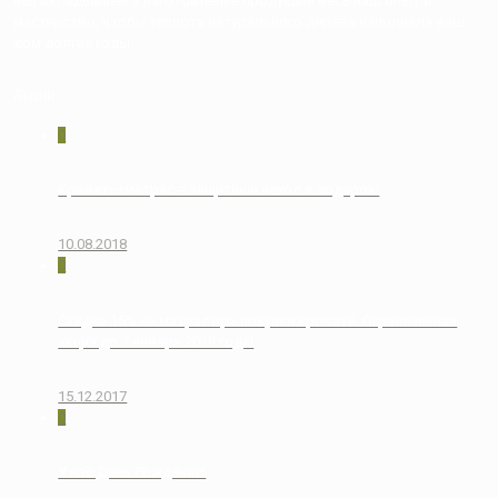
Мы вкладываем в изготовление продукции весь наш опыт и
мастерство, чтобы теплота натурального дерева наполняла ваш
дом долгие годы.
Акции
0
Кровать+матрас = защитный чехол в подарок!
10.08.2018
0
Скидка 15% на матрас при покупке кровати. Ограниченная
акция до 1 января 2018 года!
15.12.2017
0
У нас День Рождения!