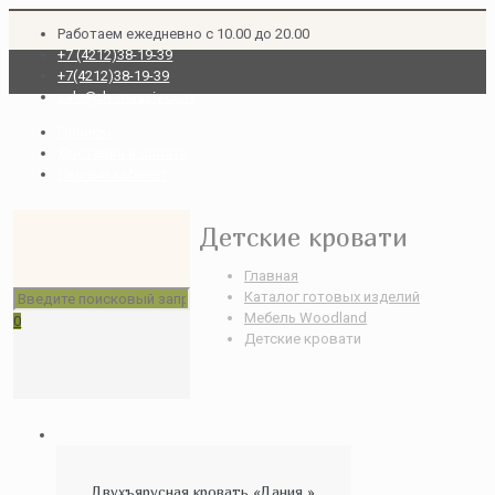
Работаем ежедневно с 10.00 до 20.00
+7 (4212)38-19-39
+7(4212)38-19-39
sale@dv-massiv.com
Прайсы
Доставка и оплата
Личный кабинет
Детские кровати
Главная
Каталог готовых изделий
Мебель Woodland
0
Детские кровати
Двухъярусная кровать «Дания »