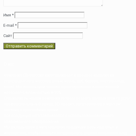
Имя
*
E-mail
*
Сайт
О нас
Компания ДВ-Массив изготавливает и продает изделия из
стопроцентного массива (ильм, ясень, дуб, береза, лиственница,
хвоя). Мы используем только гарантированно качественный
материал с влажностью 8-10%
Специалисты нашей компании готовы оказать полный спектр услуг:
профессиональный замер, 3D проект, изготовление и монтаж
лестниц в кратчайшие сроки.
Вся продукция изготавливается с использованием самого
современного оборудования.
Мы вкладываем в изготовление продукции весь наш опыт и
мастерство, чтобы теплота натурального дерева наполняла ваш