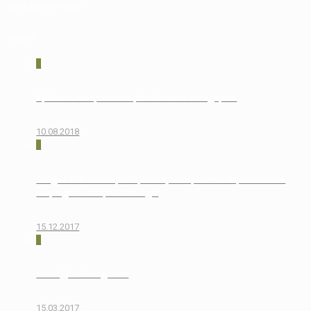
дом долгие годы.
Акции
0
Кровать+матрас = защитный чехол в подарок!
10.08.2018
0
Скидка 15% на матрас при покупке кровати. Ограниченная
акция до 1 января 2018 года!
15.12.2017
0
У нас День Рождения!
15.03.2017