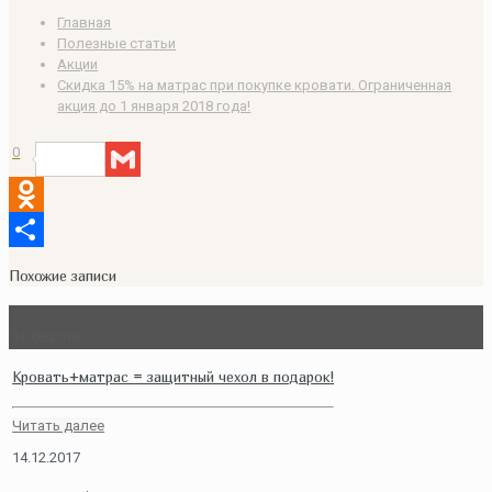
Главная
Полезные статьи
Акции
Скидка 15% на матрас при покупке кровати. Ограниченная
акция до 1 января 2018 года!
0
Gmail
Odnoklassniki
Отправить
Похожие записи
10.08.2018
Кровать+матрас = защитный чехол в подарок!
Читать далее
14.12.2017