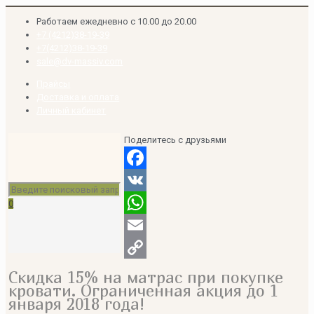
Работаем ежедневно с 10.00 до 20.00
+7 (4212)38-19-39
+7(4212)38-19-39
sale@dv-massiv.com
Прайсы
Доставка и оплата
Личный кабинет
Поделитесь с друзьями
Facebook
VK
0
WhatsApp
Email
Copy
Скидка 15% на матрас при покупке
кровати. Ограниченная акция до 1
Link
января 2018 года!