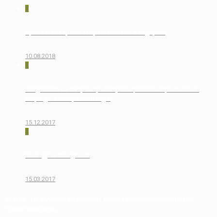
0
Кровать+матрас = защитный чехол в подарок!
10.08.2018
0
Скидка 15% на матрас при покупке кровати. Ограниченная
акция до 1 января 2018 года!
15.12.2017
0
У нас День Рождения!
15.03.2017
© 2026 - DV MASSIV - изделия из дерева любой сложности. Все
права защищены.