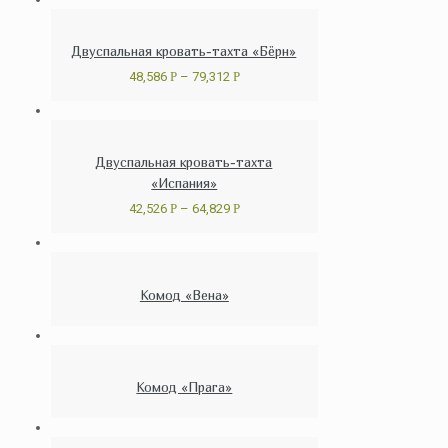
Двуспальная кровать-тахта «Бёрн»
48,586
Р
–
79,312
Р
Двуспальная кровать-тахта
«Испания»
42,526
Р
–
64,829
Р
Комод «Вена»
Комод «Прага»