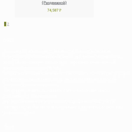
(Раздвижной)
74,587
Р
1
2
О нас
Компания ДВ-Массив изготавливает и продает изделия из
стопроцентного массива (ильм, ясень, дуб, береза, лиственница,
хвоя). Мы используем только гарантированно качественный
материал с влажностью 8-10%
Специалисты нашей компании готовы оказать полный спектр услуг:
профессиональный замер, 3D проект, изготовление и монтаж
лестниц в кратчайшие сроки.
Вся продукция изготавливается с использованием самого
современного оборудования.
Мы вкладываем в изготовление продукции весь наш опыт и
мастерство, чтобы теплота натурального дерева наполняла ваш
дом долгие годы.
Акции