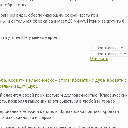
ую обрешетку.
бранном виде, обеспечивающим сохранность при
ны, и остальная сборка занимает 20 минут. Нужно закрутить 8
ти уточняйте у менеджеров.
Очистить
уба
,
Кровати в классическом стиле
,
Кровати из дуба
,
Кровати с
бельный щит (Дуб)
.
ый славится своей прочностью и долговечностью. Классический
сть, позволяя гармонично вписываться в любой интерьер.
зерованные ножки и капитель. Фрезеровка придаёт кровати
ти изысканности и шарма.
то придаёт ей лёгкость и воздушность. Такая конструкция