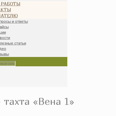
 РАБОТЫ
АКТЫ
ПАТЕЛЮ
просы и ответы
айсы
ции
вости
лезные статьи
део
зывы
 тахта «Вена 1»