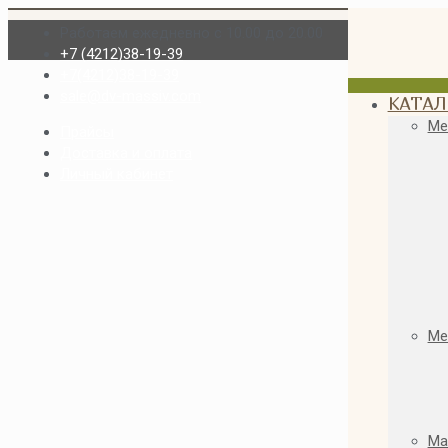
Работаем ежедневно с 10.00 до 20.00
+7 (4212)38-19-39
+7(4212)38-19-39
sale@dv-massiv.com
КАТАЛ
Ме
Прайсы
Доставка и оплата
Личный кабинет
Ме
Ма