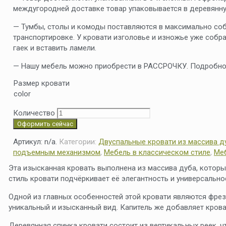
междугородней доставке товар упаковывается в деревянн
— Тумбы, столы и комоды поставляются в максимально со
транспортировке. У кровати изголовье и изножье уже собра
гаек и вставить ламели.
— Нашу мебель можно приобрести в РАССРОЧКУ. Подробнос
Размер кровати
color
Количество
Оформить сейчас
Артикул:
n/a
.
Категории:
Двуспальные кровати из массива д
подъемным механизмом
,
Мебель в классическом стиле
,
Ме
Эта изысканная кровать выполнена из массива дуба, котор
стиль кровати подчёркивает её элегантность и универсально
Одной из главных особенностей этой кровати являются фре
уникальный и изысканный вид. Капитель же добавляет крова
Деревянная спинка кровати состоит из вертикальных реек, ч