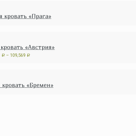
я кровать «Прага»
 кровать «Австрия»
9
–
109,569
Р
Р
 кровать «Бремен»