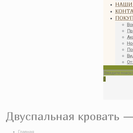
НАШИ
КОНТ
ПОКУ
Во
Пр
Ак
Но
По
Ви
От
0
Двуспальная кровать —
Главная