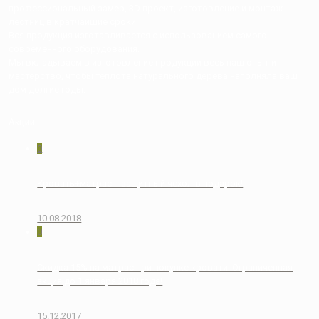
профессиональный замер, 3D проект, изготовление и монтаж
лестниц в кратчайшие сроки.
Вся продукция изготавливается с использованием самого
современного оборудования.
Мы вкладываем в изготовление продукции весь наш опыт и
мастерство, чтобы теплота натурального дерева наполняла ваш
дом долгие годы.
Акции
0
Кровать+матрас = защитный чехол в подарок!
10.08.2018
0
Скидка 15% на матрас при покупке кровати. Ограниченная
акция до 1 января 2018 года!
15.12.2017