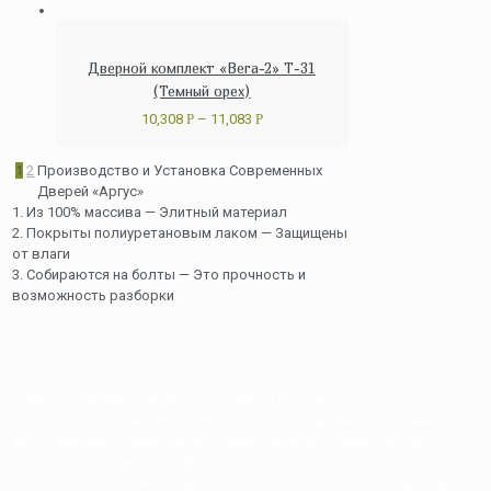
Дверной комплект «Вега-2» Т-31
(Темный орех)
10,308
Р
–
11,083
Р
1
2
Производство и Установка Современных
Дверей «Аргус»
1. Из 100% массива — Элитный материал
2. Покрыты полиуретановым лаком — Защищены
от влаги
3. Собираются на болты — Это прочность и
возможность разборки
О нас
Компания ДВ-Массив изготавливает и продает изделия из
стопроцентного массива (ильм, ясень, дуб, береза, лиственница,
хвоя). Мы используем только гарантированно качественный
материал с влажностью 8-10%
Специалисты нашей компании готовы оказать полный спектр услуг: