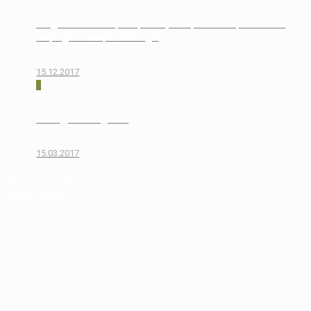
Скидка 15% на матрас при покупке кровати. Ограниченная
акция до 1 января 2018 года!
15.12.2017
0
У нас День Рождения!
15.03.2017
© 2026 - DV MASSIV - изделия из дерева любой сложности. Все
права защищены.