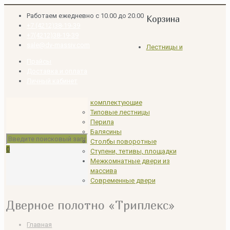
Работаем ежедневно с 10.00 до 20.00
Корзина
+7 (4212)38-19-39
+7(4212)38-19-39
sale@dv-massiv.com
Лестницы и
Прайсы
Доставка и оплата
Личный кабинет
комплектующие
Типовые лестницы
Перила
Балясины
Столбы поворотные
0
Ступени, тетивы, площадки
Межкомнатные двери из
массива
Современные двери
Дверное полотно «Триплекс»
Главная