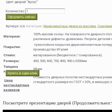
Цвет дверей "Аргус"
Количество
Оформить сейчас
Артикул:
n/a
.
Категории:
Межкомнатные двери из массива
,
Совреме
100% массив сосны. На поверхности дверного пол
Материал:
различные дефекты древесины. Рисунок деталей 
трехслойное покрытие двухкомпонентным полиу
Покрытие:
производство Италия
Стекло:
матированное (бесцветное / тонированное).
Размеры:
400, 500, 600, 700, 800, 900 х 2000мм.
Толщина
38 мм.
полотна:
Купить в один клик
Стоимость дверных полотен нестандартных разме
Цена
стандартного размера по ГОСТ + 20%, в меньшую с
нестандартных
размеров
Посмотрите презентацию дверей (Продолжительность