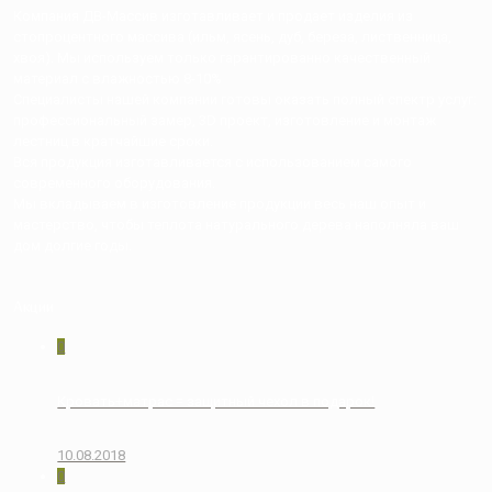
Компания ДВ-Массив изготавливает и продает изделия из
стопроцентного массива (ильм, ясень, дуб, береза, лиственница,
хвоя). Мы используем только гарантированно качественный
материал с влажностью 8-10%
Специалисты нашей компании готовы оказать полный спектр услуг:
профессиональный замер, 3D проект, изготовление и монтаж
лестниц в кратчайшие сроки.
Вся продукция изготавливается с использованием самого
современного оборудования.
Мы вкладываем в изготовление продукции весь наш опыт и
мастерство, чтобы теплота натурального дерева наполняла ваш
дом долгие годы.
Акции
0
Кровать+матрас = защитный чехол в подарок!
10.08.2018
0