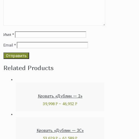
Имя
*
Email
*
Related Products
Кровать «Дублин — 2»
39,998
Р
–
46,952
Р
Кровать «Дублин — 3C»
53,629
Р
–
61,589
Р