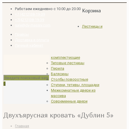
Работаем ежедневно с 10.00 до 20.00
Корзина
+7 (4212)38-19-39
+7(4212)38-19-39
sale@dv-massiv.com
Лестницы и
Прайсы
Доставка и оплата
Личный кабинет
комплектующие
Типовые лестницы
Перила
Балясины
Столбы поворотные
0
Ступени, тетивы, площадки
Межкомнатные двери из
массива
Современные двери
Двухъярусная кровать «Дублин 5»
Главная