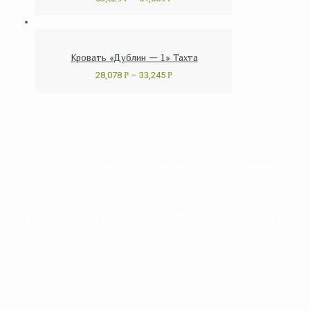
Кровать «Дублин — 1» Тахта
28,078
Р
–
33,245
Р
О нас
Компания ДВ-Массив изготавливает и продает изделия из
стопроцентного массива (ильм, ясень, дуб, береза, лиственница,
хвоя). Мы используем только гарантированно качественный
материал с влажностью 8-10%
Специалисты нашей компании готовы оказать полный спектр услуг:
профессиональный замер, 3D проект, изготовление и монтаж
лестниц в кратчайшие сроки.
Вся продукция изготавливается с использованием самого
современного оборудования.
Мы вкладываем в изготовление продукции весь наш опыт и
мастерство, чтобы теплота натурального дерева наполняла ваш
дом долгие годы.