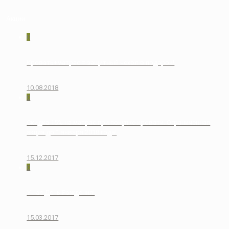
Акции
0
Кровать+матрас = защитный чехол в подарок!
10.08.2018
0
Скидка 15% на матрас при покупке кровати. Ограниченная
акция до 1 января 2018 года!
15.12.2017
0
У нас День Рождения!
15.03.2017