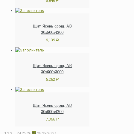
5,846
Р
Щит Ясень срощ. АВ
30х500х4200
6,139
Р
Щит Ясень срощ. АВ
30х600х3000
5,262
Р
Щит Ясень срощ. АВ
30х600х4200
7,366
Р
1
2
3
…
24
25
26
27
28
29
30
31