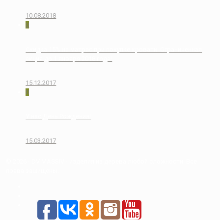
10.08.2018
0
Скидка 15% на матрас при покупке кровати. Ограниченная
акция до 1 января 2018 года!
15.12.2017
0
У нас День Рождения!
15.03.2017
© 2026 - DV MASSIV - изделия из дерева любой сложности. Все
права защищены.