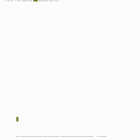
О нас
Компания ДВ-Массив изготавливает и продает изделия из
стопроцентного массива (ильм, ясень, дуб, береза, лиственница,
хвоя). Мы используем только гарантированно качественный
материал с влажностью 8-10%
Специалисты нашей компании готовы оказать полный спектр услуг:
профессиональный замер, 3D проект, изготовление и монтаж
лестниц в кратчайшие сроки.
Вся продукция изготавливается с использованием самого
современного оборудования.
Мы вкладываем в изготовление продукции весь наш опыт и
мастерство, чтобы теплота натурального дерева наполняла ваш
дом долгие годы.
Акции
0
Кровать+матрас = защитный чехол в подарок!