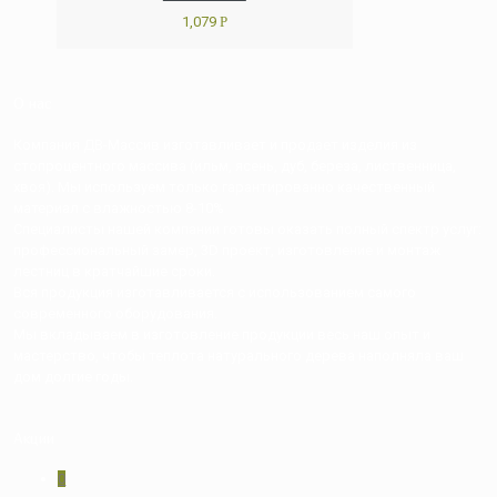
1,079
Р
О нас
Компания ДВ-Массив изготавливает и продает изделия из
стопроцентного массива (ильм, ясень, дуб, береза, лиственница,
хвоя). Мы используем только гарантированно качественный
материал с влажностью 8-10%
Специалисты нашей компании готовы оказать полный спектр услуг:
профессиональный замер, 3D проект, изготовление и монтаж
лестниц в кратчайшие сроки.
Вся продукция изготавливается с использованием самого
современного оборудования.
Мы вкладываем в изготовление продукции весь наш опыт и
мастерство, чтобы теплота натурального дерева наполняла ваш
дом долгие годы.
Акции
0