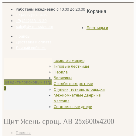
Работаем ежедневно с 10.00 до 20.00
Корзина
+7 (4212)38-19-39
+7(4212)38-19-39
sale@dv-massiv.com
Лестницы и
Прайсы
Доставка и оплата
Личный кабинет
комплектующие
Типовые лестницы
Перила
Балясины
Столбы поворотные
0
Ступени, тетивы, площадки
Межкомнатные двери из
массива
Современные двери
Щит Ясень срощ. АВ 25х600х4200
Главная