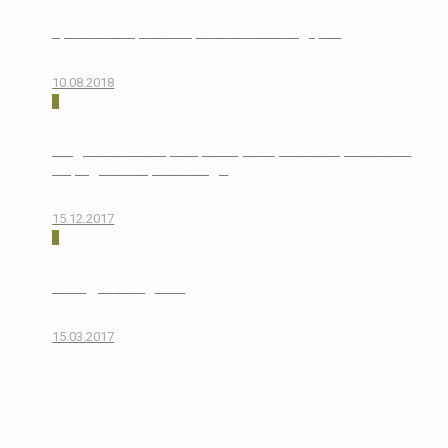
Кровать+матрас = защитный чехол в подарок!
10.08.2018
0
Скидка 15% на матрас при покупке кровати. Ограниченная
акция до 1 января 2018 года!
15.12.2017
0
У нас День Рождения!
15.03.2017
© 2026 - DV MASSIV - изделия из дерева любой сложности. Все
права защищены.