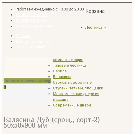
Работаем ежедневно с 10.00 до 20.00
Корзина
+7 (4212)38-19-39
+7(4212)38-19-39
sale@dv-massiv.com
Лестницы и
Прайсы
Доставка и оплата
Личный кабинет
комплектующие
Типовые лестницы
Перила
Балясины
Столбы поворотные
0
Ступени, тетивы, площадки
Межкомнатные двери из
массива
Современные двери
Балясина Дуб (срощ., сорт-2)
50х50х900 мм