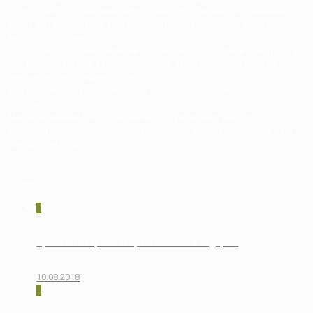
стопроцентного массива (ильм, ясень, дуб, береза, лиственница,
хвоя). Мы используем только гарантированно качественный
материал с влажностью 8-10%
Специалисты нашей компании готовы оказать полный спектр услуг:
профессиональный замер, 3D проект, изготовление и монтаж
лестниц в кратчайшие сроки.
Вся продукция изготавливается с использованием самого
современного оборудования.
Мы вкладываем в изготовление продукции весь наш опыт и
мастерство, чтобы теплота натурального дерева наполняла ваш
дом долгие годы.
Акции
0
Кровать+матрас = защитный чехол в подарок!
10.08.2018
0