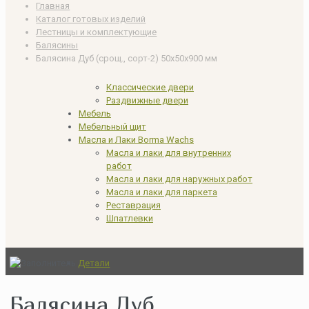
Главная
Каталог готовых изделий
Лестницы и комплектующие
Балясины
Балясина Дуб (срощ., сорт-2) 50х50х900 мм
Классические двери
Раздвижные двери
Мебель
Мебельный щит
Масла и Лаки Borma Wachs
Масла и лаки для внутренних
работ
Масла и лаки для наружных работ
Масла и лаки для паркета
Реставрация
Шпатлевки
Детали
Балясина Дуб