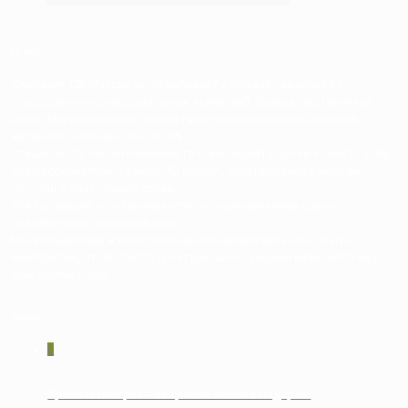
О нас
Компания ДВ-Массив изготавливает и продает изделия из
стопроцентного массива (ильм, ясень, дуб, береза, лиственница,
хвоя). Мы используем только гарантированно качественный
материал с влажностью 8-10%
Специалисты нашей компании готовы оказать полный спектр услуг:
профессиональный замер, 3D проект, изготовление и монтаж
лестниц в кратчайшие сроки.
Вся продукция изготавливается с использованием самого
современного оборудования.
Мы вкладываем в изготовление продукции весь наш опыт и
мастерство, чтобы теплота натурального дерева наполняла ваш
дом долгие годы.
Акции
0
Кровать+матрас = защитный чехол в подарок!