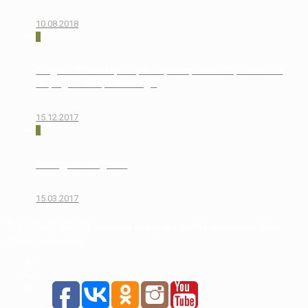
10.08.2018
0
Скидка 15% на матрас при покупке кровати. Ограниченная
акция до 1 января 2018 года!
15.12.2017
0
У нас День Рождения!
15.03.2017
© 2026 - DV MASSIV - изделия из дерева любой сложности. Все
права защищены.