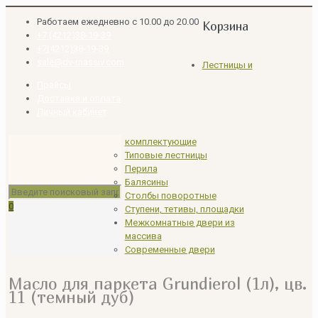
Работаем ежедневно с 10.00 до 20.00
Корзина
+7 (4212)38-19-39
+7(4212)38-19-39
sale@dv-massiv.com
Лестницы и
Прайсы
Доставка и оплата
Личный кабинет
комплектующие
Типовые лестницы
Перила
Балясины
Столбы поворотные
0
Ступени, тетивы, площадки
Межкомнатные двери из
массива
Современные двери
Масло для паркета Grundierol (1л), цв.
11 (темный дуб)