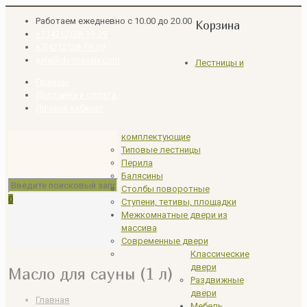
Работаем ежедневно с 10.00 до 20.00
Корзина
+7 (4212)38-19-39
+7(4212)38-19-39
sale@dv-massiv.com
Лестницы и
Прайсы
Доставка и оплата
Личный кабинет
комплектующие
Типовые лестницы
Перила
Балясины
Столбы поворотные
0
Ступени, тетивы, площадки
Межкомнатные двери из
массива
Современные двери
Классические
двери
Масло для сауны (1 л)
Раздвижные
двери
Главная
Мебель