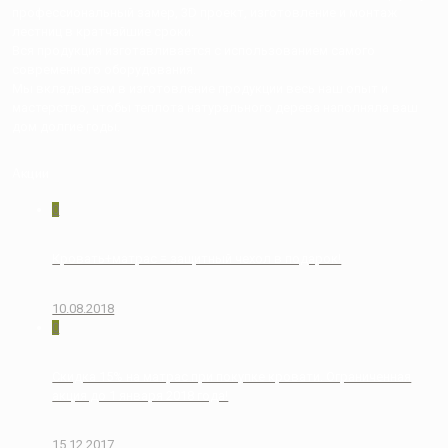
профессиональный замер, 3D проект, изготовление и монтаж
лестниц в кратчайшие сроки.
Вся продукция изготавливается с использованием самого
современного оборудования.
Мы вкладываем в изготовление продукции весь наш опыт и
мастерство, чтобы теплота натурального дерева наполняла ваш
дом долгие годы.
Акции
0
Кровать+матрас = защитный чехол в подарок!
10.08.2018
0
Скидка 15% на матрас при покупке кровати. Ограниченная
акция до 1 января 2018 года!
15.12.2017