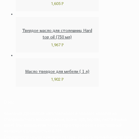
1,605
Р
Твердое масло для столешниц Hard
top oil (750 мл)
1,967
Р
Масло твердое для мебели ( 1 л)
1,902
Р
О нас
Компания ДВ-Массив изготавливает и продает изделия из
стопроцентного массива (ильм, ясень, дуб, береза, лиственница,
хвоя). Мы используем только гарантированно качественный
материал с влажностью 8-10%
Специалисты нашей компании готовы оказать полный спектр услуг: