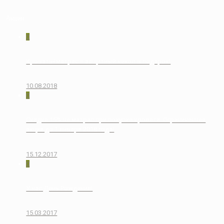
Акции
0
Кровать+матрас = защитный чехол в подарок!
10.08.2018
0
Скидка 15% на матрас при покупке кровати. Ограниченная
акция до 1 января 2018 года!
15.12.2017
0
У нас День Рождения!
15.03.2017