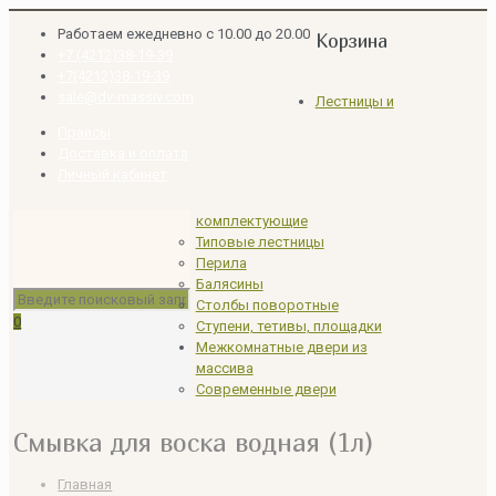
Работаем ежедневно с 10.00 до 20.00
Корзина
+7 (4212)38-19-39
+7(4212)38-19-39
sale@dv-massiv.com
Лестницы и
Прайсы
Доставка и оплата
Личный кабинет
комплектующие
Типовые лестницы
Перила
Балясины
Столбы поворотные
0
Ступени, тетивы, площадки
Межкомнатные двери из
массива
Современные двери
Смывка для воска водная (1л)
Главная