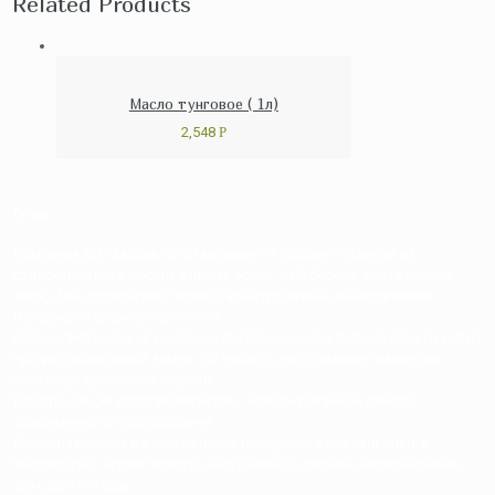
Related Products
Масло тунговое ( 1л)
2,548
Р
О нас
Компания ДВ-Массив изготавливает и продает изделия из
стопроцентного массива (ильм, ясень, дуб, береза, лиственница,
хвоя). Мы используем только гарантированно качественный
материал с влажностью 8-10%
Специалисты нашей компании готовы оказать полный спектр услуг:
профессиональный замер, 3D проект, изготовление и монтаж
лестниц в кратчайшие сроки.
Вся продукция изготавливается с использованием самого
современного оборудования.
Мы вкладываем в изготовление продукции весь наш опыт и
мастерство, чтобы теплота натурального дерева наполняла ваш
дом долгие годы.