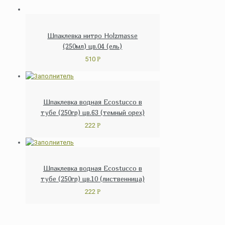
Шпаклевка нитро Holzmasse
(250мл) цв.04 (ель)
510
Р
Шпаклевка водная Ecostucco в
тубе (250гр) цв.63 (темный орех)
222
Р
Шпаклевка водная Ecostucco в
тубе (250гр) цв.10 (лиственница)
222
Р