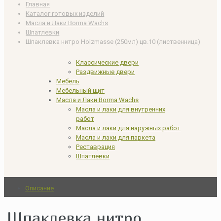
Главная
Каталог готовых изделий
Масла и Лаки Borma Wachs
Шпатлевки
Шпаклевка нитро Holzmasse (250мл) цв.10 (лиственница)
Классические двери
Раздвижные двери
Мебель
Мебельный щит
Масла и Лаки Borma Wachs
Масла и лаки для внутренних
работ
Масла и лаки для наружных работ
Масла и лаки для паркета
Реставрация
Шпатлевки
Описание
Шпаклевка нитро