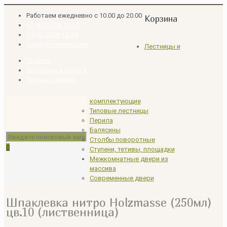
Работаем ежедневно с 10.00 до 20.00
Корзина
+7 (4212)38-19-39
+7(4212)38-19-39
sale@dv-massiv.com
Лестницы и
Прайсы
Доставка и оплата
Личный кабинет
комплектующие
Типовые лестницы
Перила
Балясины
Столбы поворотные
0
Ступени, тетивы, площадки
Межкомнатные двери из
массива
Современные двери
Шпаклевка нитро Holzmasse (250мл)
цв.10 (лиственница)