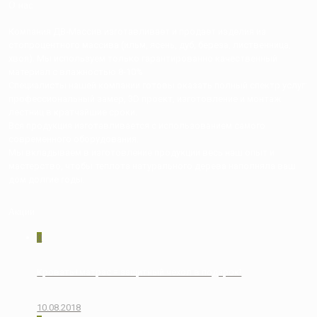
О нас
Компания ДВ-Массив изготавливает и продает изделия из
стопроцентного массива (ильм, ясень, дуб, береза, лиственница,
хвоя). Мы используем только гарантированно качественный
материал с влажностью 8-10%
Специалисты нашей компании готовы оказать полный спектр услуг:
профессиональный замер, 3D проект, изготовление и монтаж
лестниц в кратчайшие сроки.
Вся продукция изготавливается с использованием самого
современного оборудования.
Мы вкладываем в изготовление продукции весь наш опыт и
мастерство, чтобы теплота натурального дерева наполняла ваш
дом долгие годы.
Акции
0
Кровать+матрас = защитный чехол в подарок!
10.08.2018