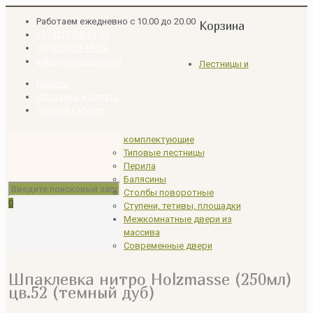
Работаем ежедневно с 10.00 до 20.00
Корзина
+7 (4212)38-19-39
+7(4212)38-19-39
sale@dv-massiv.com
Лестницы и
Прайсы
Доставка и оплата
Личный кабинет
комплектующие
Типовые лестницы
Перила
Балясины
Столбы поворотные
0
Ступени, тетивы, площадки
Межкомнатные двери из
массива
Современные двери
Шпаклевка нитро Holzmasse (250мл)
цв.52 (темный дуб)