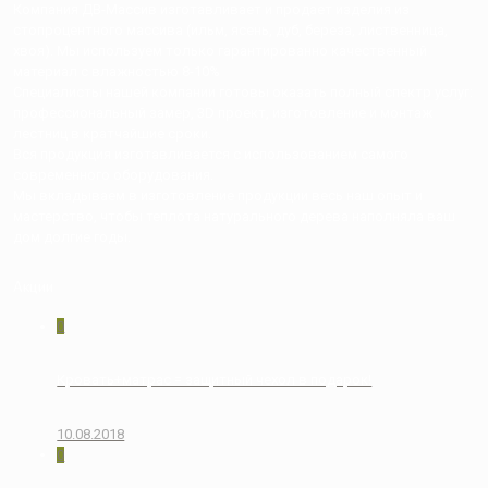
Компания ДВ-Массив изготавливает и продает изделия из
стопроцентного массива (ильм, ясень, дуб, береза, лиственница,
хвоя). Мы используем только гарантированно качественный
материал с влажностью 8-10%
Специалисты нашей компании готовы оказать полный спектр услуг:
профессиональный замер, 3D проект, изготовление и монтаж
лестниц в кратчайшие сроки.
Вся продукция изготавливается с использованием самого
современного оборудования.
Мы вкладываем в изготовление продукции весь наш опыт и
мастерство, чтобы теплота натурального дерева наполняла ваш
дом долгие годы.
Акции
0
Кровать+матрас = защитный чехол в подарок!
10.08.2018
0