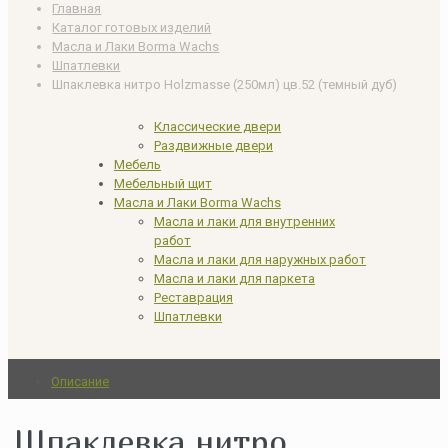
Главная
Каталог готовых изделий
Масла и Лаки Borma Wachs
Шпатлевки
Шпаклевка нитро Holzmasse (250мл) цв.52 (темный дуб)
Классические двери
Раздвижные двери
Мебель
Мебельный щит
Масла и Лаки Borma Wachs
Масла и лаки для внутренних
работ
Масла и лаки для наружных работ
Масла и лаки для паркета
Реставрация
Шпатлевки
Описание
Шпаклевка нитро