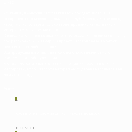
О нас
Компания ДВ-Массив изготавливает и продает изделия из
стопроцентного массива (ильм, ясень, дуб, береза, лиственница,
хвоя). Мы используем только гарантированно качественный
материал с влажностью 8-10%
Специалисты нашей компании готовы оказать полный спектр услуг:
профессиональный замер, 3D проект, изготовление и монтаж
лестниц в кратчайшие сроки.
Вся продукция изготавливается с использованием самого
современного оборудования.
Мы вкладываем в изготовление продукции весь наш опыт и
мастерство, чтобы теплота натурального дерева наполняла ваш
дом долгие годы.
Акции
0
Кровать+матрас = защитный чехол в подарок!
10.08.2018