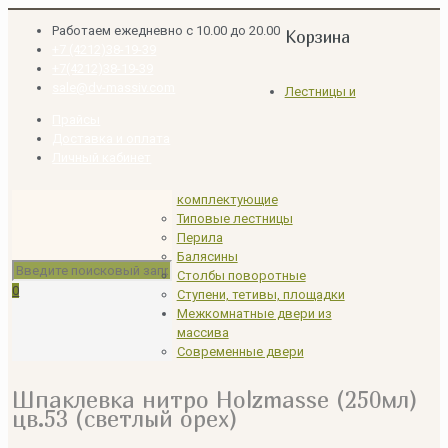
Работаем ежедневно с 10.00 до 20.00
Корзина
+7 (4212)38-19-39
+7(4212)38-19-39
sale@dv-massiv.com
Лестницы и
Прайсы
Доставка и оплата
Личный кабинет
комплектующие
Типовые лестницы
Перила
Балясины
Столбы поворотные
0
Ступени, тетивы, площадки
Межкомнатные двери из
массива
Современные двери
Шпаклевка нитро Holzmasse (250мл)
цв.53 (светлый орех)