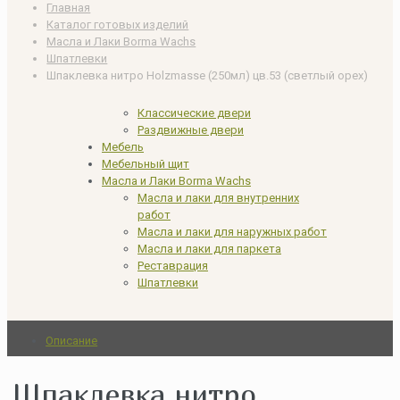
Главная
Каталог готовых изделий
Масла и Лаки Borma Wachs
Шпатлевки
Шпаклевка нитро Holzmasse (250мл) цв.53 (светлый орех)
Классические двери
Раздвижные двери
Мебель
Мебельный щит
Масла и Лаки Borma Wachs
Масла и лаки для внутренних
работ
Масла и лаки для наружных работ
Масла и лаки для паркета
Реставрация
Шпатлевки
Описание
Шпаклевка нитро