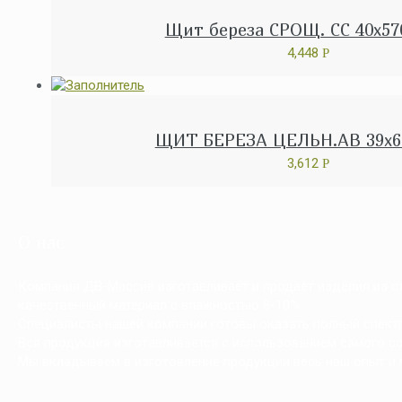
Щит береза СРОЩ. СС 40x57
4,448
Р
ЩИТ БЕРЕЗА ЦЕЛЬН.АВ 39x6
3,612
Р
О нас
Компания ДВ-Массив изготавливает и продает изделия из сто
качественный материал с влажностью 8-10%
Специалисты нашей компании готовы оказать полный спектр 
Вся продукция изготавливается с использованием самого с
Мы вкладываем в изготовление продукции весь наш опыт и 