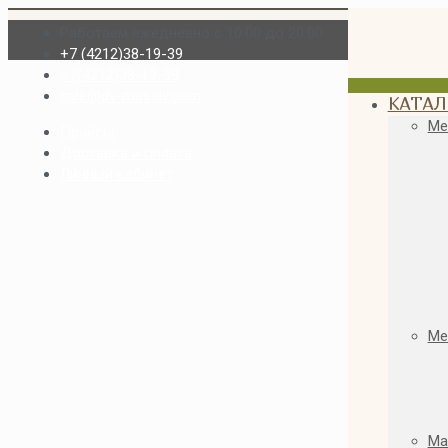
Работаем ежедневно с 10.00 до 20.00
+7 (4212)38-19-39
+7(4212)38-19-39
sale@dv-massiv.com
КАТАЛ
Ме
Прайсы
Доставка и оплата
Личный кабинет
Ме
Ма