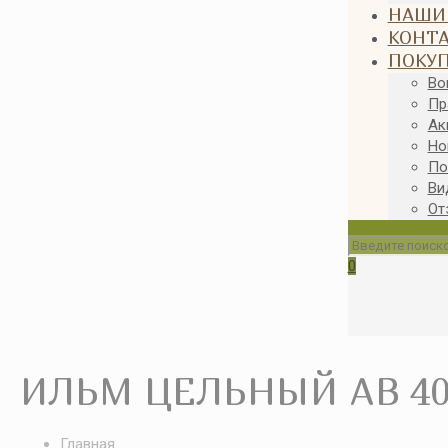
НАШИ
КОНТ
ПОКУ
Во
Пр
Ак
Но
По
Ви
От
0
ИЛЬМ ЦЕЛЬНЫЙ АВ 40x
Главная