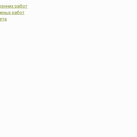
ренних работ
ужных работ
ета