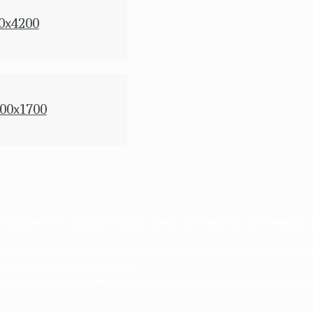
0x4200
00x1700
процентного массива (ильм, ясень, дуб, береза, лиственница,
услуг: профессиональный замер, 3D проект, изготовление и мо
овременного оборудования.
мастерство, чтобы теплота натурального дерева наполняла ваш