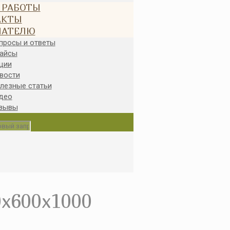
 РАБОТЫ
АКТЫ
ПАТЕЛЮ
просы и ответы
айсы
ции
вости
лезные статьи
део
зывы
600x1000