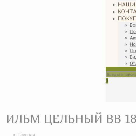
НАШИ
КОНТ
ПОКУ
Во
Пр
Ак
Но
По
Ви
От
0
ИЛЬМ ЦЕЛЬНЫЙ ВВ 18x
Главная