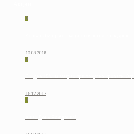
Акции
0
Кровать+матрас = защитный чехол в подарок!
10.08.2018
0
Скидка 15% на матрас при покупке кровати. Огр
15.12.2017
0
У нас День Рождения!