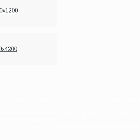
0x1200
0x4200
процентного массива (ильм, ясень, дуб, береза, лиственница,
услуг: профессиональный замер, 3D проект, изготовление и мо
овременного оборудования.
мастерство, чтобы теплота натурального дерева наполняла ваш