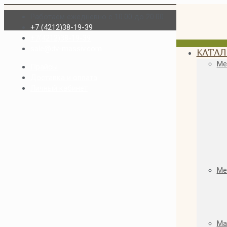
Работаем ежедневно с 10.00 до 20.00
+7 (4212)38-19-39
+7(4212)38-19-39
sale@dv-massiv.com
КАТАЛ
Ме
Прайсы
Доставка и оплата
Личный кабинет
Ме
Ма