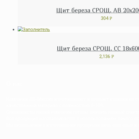
Щит береза СРОЩ. АВ 20x20
304
Р
Щит береза СРОЩ. СС 18x60
2,136
Р
О нас
Компания ДВ-Массив изготавливает и продает изделия из сто
качественный материал с влажностью 8-10%
Специалисты нашей компании готовы оказать полный спектр 
Вся продукция изготавливается с использованием самого с
Мы вкладываем в изготовление продукции весь наш опыт и 