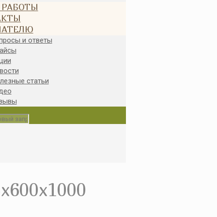
 РАБОТЫ
АКТЫ
ПАТЕЛЮ
просы и ответы
айсы
ции
вости
лезные статьи
део
зывы
600x1000