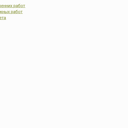
ренних работ
ужных работ
ета