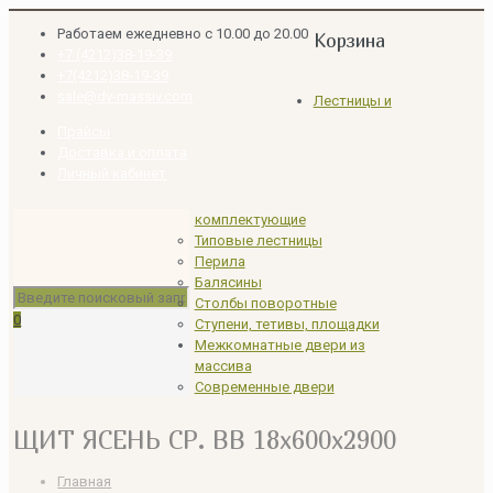
Работаем ежедневно с 10.00 до 20.00
Корзина
+7 (4212)38-19-39
+7(4212)38-19-39
sale@dv-massiv.com
Лестницы и
Прайсы
Доставка и оплата
Личный кабинет
комплектующие
Типовые лестницы
Перила
Балясины
Столбы поворотные
0
Ступени, тетивы, площадки
Межкомнатные двери из
массива
Современные двери
ЩИТ ЯСЕНЬ СР. ВВ 18x600x2900
Главная