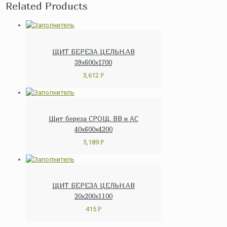
Related Products
ЩИТ БЕРЕЗА ЦЕЛЬН.АВ
39x600x1700
3,612
Р
Щит береза СРОЩ. ВВ и АС
40x600x4200
5,189
Р
ЩИТ БЕРЕЗА ЦЕЛЬН.АВ
20x200x1100
415
Р