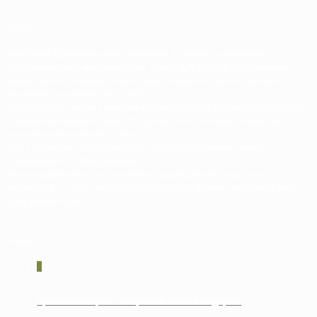
О нас
Компания ДВ-Массив изготавливает и продает изделия из
стопроцентного массива (ильм, ясень, дуб, береза, лиственница,
хвоя). Мы используем только гарантированно качественный
материал с влажностью 8-10%
Специалисты нашей компании готовы оказать полный спектр услуг:
профессиональный замер, 3D проект, изготовление и монтаж
лестниц в кратчайшие сроки.
Вся продукция изготавливается с использованием самого
современного оборудования.
Мы вкладываем в изготовление продукции весь наш опыт и
мастерство, чтобы теплота натурального дерева наполняла ваш
дом долгие годы.
Акции
0
Кровать+матрас = защитный чехол в подарок!