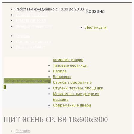
Работаем ежедневно с 10.00 до 20.00
Корзина
+7 (4212)38-19-39
+7(4212)38-19-39
sale@dv-massiv.com
Лестницы и
Прайсы
Доставка и оплата
Личный кабинет
комплектующие
Типовые лестницы
Перила
Балясины
Столбы поворотные
0
Ступени, тетивы, площадки
Межкомнатные двери из
массива
Современные двери
ЩИТ ЯСЕНЬ СР. ВВ 18x600x3900
Главная