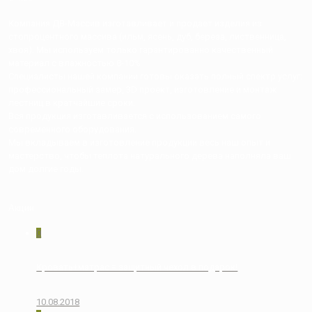
Компания ДВ-Массив изготавливает и продает изделия из
стопроцентного массива (ильм, ясень, дуб, береза, лиственница,
хвоя). Мы используем только гарантированно качественный
материал с влажностью 8-10%
Специалисты нашей компании готовы оказать полный спектр услуг:
профессиональный замер, 3D проект, изготовление и монтаж
лестниц в кратчайшие сроки.
Вся продукция изготавливается с использованием самого
современного оборудования.
Мы вкладываем в изготовление продукции весь наш опыт и
мастерство, чтобы теплота натурального дерева наполняла ваш
дом долгие годы.
Акции
0
Кровать+матрас = защитный чехол в подарок!
10.08.2018