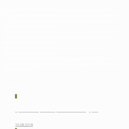
Компания ДВ-Массив изготавливает и продает изделия из
стопроцентного массива (ильм, ясень, дуб, береза, лиственница,
хвоя). Мы используем только гарантированно качественный
материал с влажностью 8-10%
Специалисты нашей компании готовы оказать полный спектр услуг:
профессиональный замер, 3D проект, изготовление и монтаж
лестниц в кратчайшие сроки.
Вся продукция изготавливается с использованием самого
современного оборудования.
Мы вкладываем в изготовление продукции весь наш опыт и
мастерство, чтобы теплота натурального дерева наполняла ваш
дом долгие годы.
Акции
0
Кровать+матрас = защитный чехол в подарок!
10.08.2018