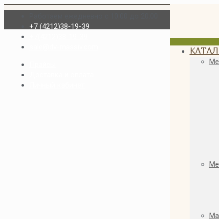
Работаем ежедневно с 10.00 до 20.00
+7 (4212)38-19-39
+7(4212)38-19-39
sale@dv-massiv.com
КАТАЛ
Ме
Прайсы
Доставка и оплата
Личный кабинет
Ме
Ма