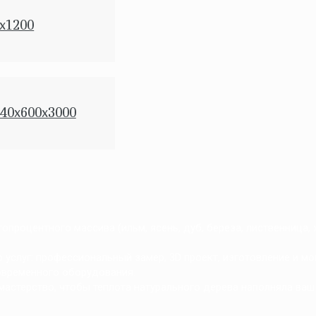
x1200
40x600x3000
процентного массива (ильм, ясень, дуб, береза, лиственница,
услуг: профессиональный замер, 3D проект, изготовление и мо
овременного оборудования.
мастерство, чтобы теплота натурального дерева наполняла ваш