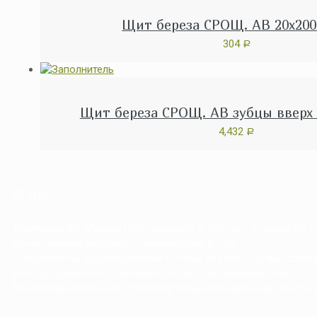
Щит береза СРОЩ. АВ 20x200
304
Р
Щит береза СРОЩ. АВ зубцы вверх 
4,432
Р
О нас
Компания ДВ-Массив изготавливает и продает изделия из сто
качественный материал с влажностью 8-10%
Специалисты нашей компании готовы оказать полный спектр 
Вся продукция изготавливается с использованием самого с
Мы вкладываем в изготовление продукции весь наш опыт и 