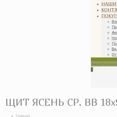
НАШИ
КОНТ
ПОКУ
Во
Пр
Ак
Но
По
Ви
От
0
ЩИТ ЯСЕНЬ СР. ВВ 18x
Главная