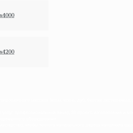
x4000
x4200
процентного массива (ильм, ясень, дуб, береза, лиственница,
услуг: профессиональный замер, 3D проект, изготовление и мо
овременного оборудования.
мастерство, чтобы теплота натурального дерева наполняла ваш