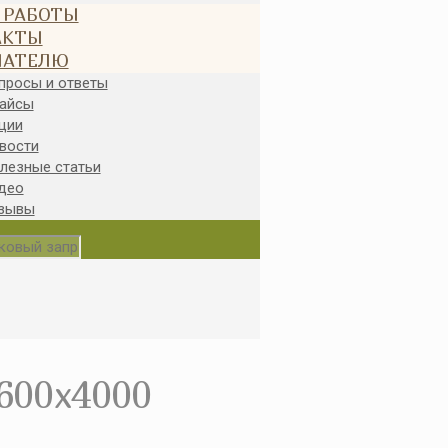
 РАБОТЫ
АКТЫ
ПАТЕЛЮ
просы и ответы
айсы
ции
вости
лезные статьи
део
зывы
600x4000