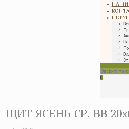
НАШИ
КОНТ
ПОКУ
Во
Пр
Ак
Но
По
Ви
От
0
ЩИТ ЯСЕНЬ СР. ВВ 20x
Главная