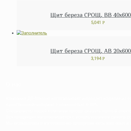
Щит береза СРОЩ. ВВ 40x600
5,041
Р
Щит береза СРОЩ. АВ 20x600
3,194
Р
О нас
Компания ДВ-Массив изготавливает и продает изделия из сто
качественный материал с влажностью 8-10%
Специалисты нашей компании готовы оказать полный спектр 
Вся продукция изготавливается с использованием самого с
Мы вкладываем в изготовление продукции весь наш опыт и 