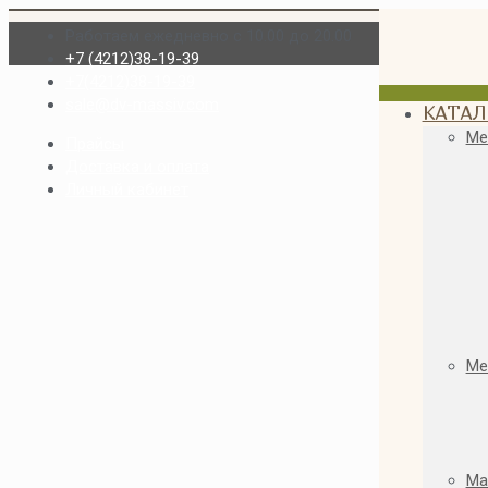
Работаем ежедневно с 10.00 до 20.00
+7 (4212)38-19-39
+7(4212)38-19-39
sale@dv-massiv.com
КАТАЛ
Ме
Прайсы
Доставка и оплата
Личный кабинет
Ме
Ма