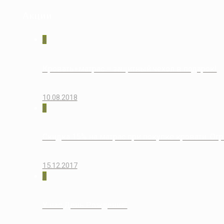
Акции
0
Кровать+матрас = защитный чехол в подарок!
10.08.2018
0
Скидка 15% на матрас при покупке кровати. Огр
15.12.2017
0
У нас День Рождения!