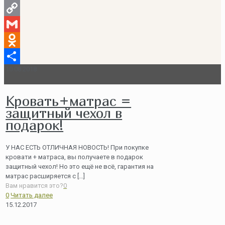
Email
Copy
Link
Gmail
Odnoklassniki
10.08.2018
Отправить
Кровать+матрас =
защитный чехол в
подарок!
У НАС ЕСТЬ ОТЛИЧНАЯ НОВОСТЬ! При покупке
кровати + матраса, вы получаете в подарок
защитный чехол! Но это ещё не всё, гарантия на
матрас расширяется с
[…]
Вам нравится это?
0
0
Читать далее
15.12.2017