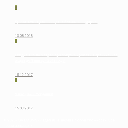
0
Кровать+матрас = защитный чехол в подарок!
10.08.2018
0
Скидка 15% на матрас при покупке кровати. Ограниченная
акция до 1 января 2018 года!
15.12.2017
0
У нас День Рождения!
15.03.2017
© 2026 - DV MASSIV - изделия из дерева любой сложности. Все
права защищены.