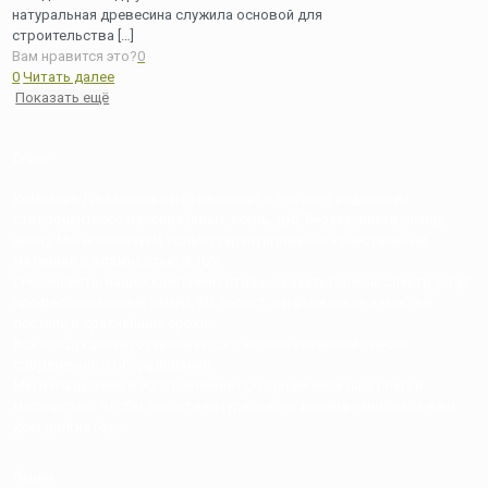
натуральная древесина служила основой для
строительства
[…]
Вам нравится это?
0
0
Читать далее
Показать ещё
О нас
Компания ДВ-Массив изготавливает и продает изделия из
стопроцентного массива (ильм, ясень, дуб, береза, лиственница,
хвоя). Мы используем только гарантированно качественный
материал с влажностью 8-10%
Специалисты нашей компании готовы оказать полный спектр услуг:
профессиональный замер, 3D проект, изготовление и монтаж
лестниц в кратчайшие сроки.
Вся продукция изготавливается с использованием самого
современного оборудования.
Мы вкладываем в изготовление продукции весь наш опыт и
мастерство, чтобы теплота натурального дерева наполняла ваш
дом долгие годы.
Акции