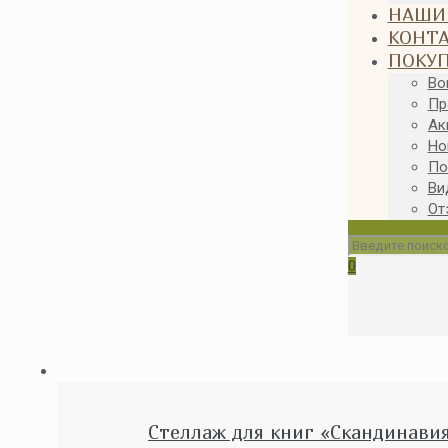
НАШИ
КОНТ
ПОКУ
Во
Пр
Ак
Но
По
Ви
От
0
Стеллаж для книг «Скандинави