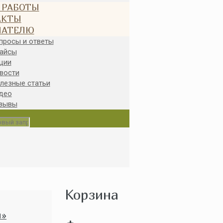
 РАБОТЫ
АКТЫ
ПАТЕЛЮ
просы и ответы
айсы
ции
вости
лезные статьи
део
зывы
Корзина
я»