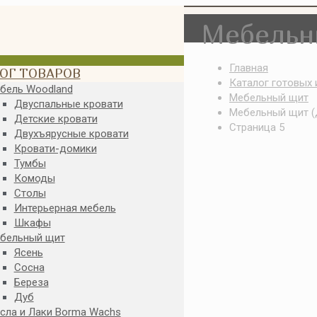
Мебельн
Главная
ОГ ТОВАРОВ
Каталог готовых
бель Woodland
Мебельный щит
Двуспальные кровати
Мебельный щит (
Детские кровати
Страница 5
Двухъярусные кровати
Кровати-домики
Тумбы
Комоды
Столы
Интерьерная мебель
Шкафы
бельный щит
Ясень
Сосна
Береза
Дуб
сла и Лаки Borma Wachs