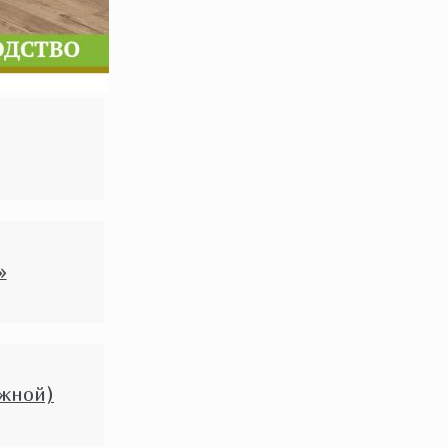
»
ижной)