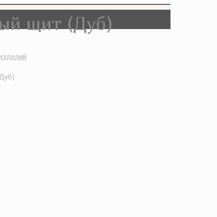
ый щит (Дуб)
 изделий
Дуб)