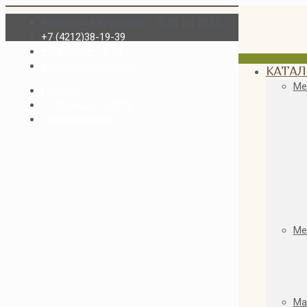
Работаем ежедневно с 10.00 до 20.00
+7 (4212)38-19-39
+7(4212)38-19-39
sale@dv-massiv.com
КАТАЛ
Ме
Прайсы
Доставка и оплата
Личный кабинет
Ме
Ма