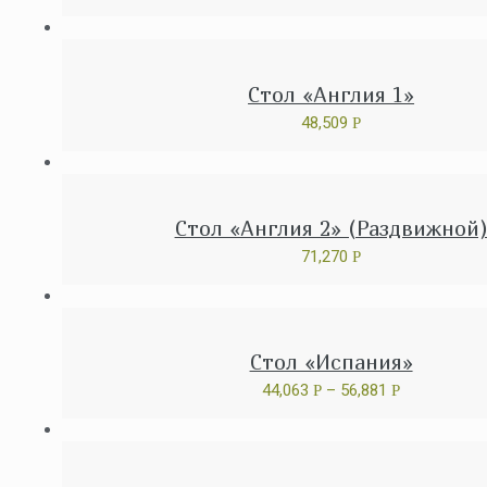
Стол «Англия 1»
48,509
Р
Стол «Англия 2» (Раздвижной
71,270
Р
Стол «Испания»
44,063
–
56,881
Р
Р