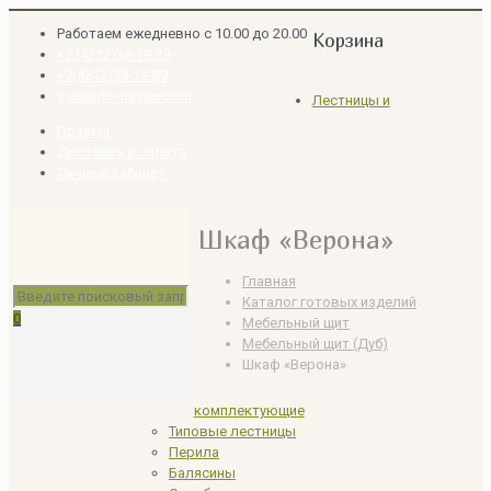
Работаем ежедневно с 10.00 до 20.00
Корзина
+7 (4212)38-19-39
+7(4212)38-19-39
sale@dv-massiv.com
Лестницы и
Прайсы
Доставка и оплата
Личный кабинет
Шкаф «Верона»
Главная
Каталог готовых изделий
0
Мебельный щит
Мебельный щит (Дуб)
Шкаф «Верона»
комплектующие
Типовые лестницы
Перила
Балясины