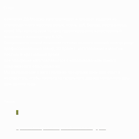
О нас
Компания ДВ-Массив изготавливает и продает изделия из
стопроцентного массива (ильм, ясень, дуб, береза, лиственница,
хвоя). Мы используем только гарантированно качественный
материал с влажностью 8-10%
Специалисты нашей компании готовы оказать полный спектр услуг:
профессиональный замер, 3D проект, изготовление и монтаж
лестниц в кратчайшие сроки.
Вся продукция изготавливается с использованием самого
современного оборудования.
Мы вкладываем в изготовление продукции весь наш опыт и
мастерство, чтобы теплота натурального дерева наполняла ваш
дом долгие годы.
Акции
0
Кровать+матрас = защитный чехол в подарок!