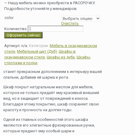
— Нашу мебель можно приобрести в РАССРОЧКУ.
Подробности уточняйте у менеджеров.
color
Очистить
Количество
Оформить сейчас
Артикул:
n/a
.
Категории:
Мебель в скандинавском
стиле
,
Мебельный щит (Дуб)
,
Шкафы в
скандинавском стиле
,
Шкафы из дуба
,
Шкафы,
стеллажи и полки
.
станет прекрасным дополнением к интерьеру вашей
спальни, добавив ей шарма и уюта.
Шкаф покрыт натуральным маслом для мебели,
которое не только придаёт ему красивый внешний
вид, но и защищает от повреждений и износа.
Благодаря этому покрытию, шкаф сохраняет свою
красоту и прочность на долгие годы.
Одной из главных особенностей этого шкафа
являются его элегантные фрезерованные ручки,
которые придают ему особый шарм и