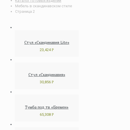
Каталог готовых изделий
Мебель в скандинавском стиле
Страница 2
Стул «Скандинавия Lite»
23,424
Р
Стул «Скандинавия»
30,856
Р
Тумба под тв «Бремен»
65,308
Р