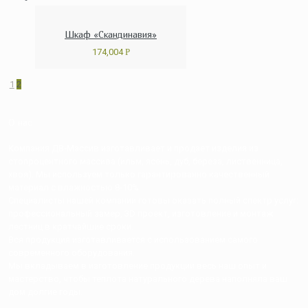
Шкаф «Скандинавия»
174,004
Р
1
2
О нас
Компания ДВ-Массив изготавливает и продает изделия из
стопроцентного массива (ильм, ясень, дуб, береза, лиственница,
хвоя). Мы используем только гарантированно качественный
материал с влажностью 8-10%
Специалисты нашей компании готовы оказать полный спектр услуг:
профессиональный замер, 3D проект, изготовление и монтаж
лестниц в кратчайшие сроки.
Вся продукция изготавливается с использованием самого
современного оборудования.
Мы вкладываем в изготовление продукции весь наш опыт и
мастерство, чтобы теплота натурального дерева наполняла ваш
дом долгие годы.