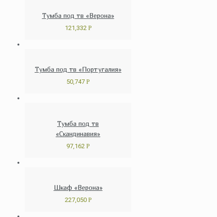
Тумба под тв «Верона»
121,332
Р
Тумба под тв «Португалия»
50,747
Р
Тумба под тв
«Скандинавия»
97,162
Р
Шкаф «Верона»
227,050
Р