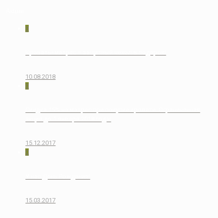
Акции
0
Кровать+матрас = защитный чехол в подарок!
10.08.2018
0
Скидка 15% на матрас при покупке кровати. Ограниченная
акция до 1 января 2018 года!
15.12.2017
0
У нас День Рождения!
15.03.2017