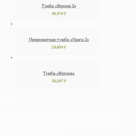
Тумба «Верона 2»
43,919
Р
Прикроватная тумба «Прага 2»
29,839
Р
Тумба «Верона»
56,047
Р
О нас
Компания ДВ-Массив изготавливает и продает изделия из
стопроцентного массива (ильм, ясень, дуб, береза, лиственница,
хвоя). Мы используем только гарантированно качественный
материал с влажностью 8-10%