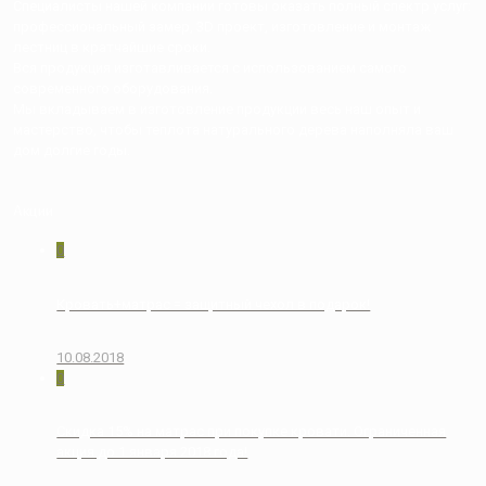
Специалисты нашей компании готовы оказать полный спектр услуг:
профессиональный замер, 3D проект, изготовление и монтаж
лестниц в кратчайшие сроки.
Вся продукция изготавливается с использованием самого
современного оборудования.
Мы вкладываем в изготовление продукции весь наш опыт и
мастерство, чтобы теплота натурального дерева наполняла ваш
дом долгие годы.
Акции
0
Кровать+матрас = защитный чехол в подарок!
10.08.2018
0
Скидка 15% на матрас при покупке кровати. Ограниченная
акция до 1 января 2018 года!