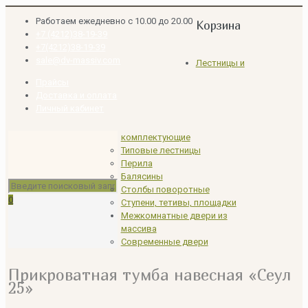
Работаем ежедневно с 10.00 до 20.00
Корзина
+7 (4212)38-19-39
+7(4212)38-19-39
sale@dv-massiv.com
Лестницы и
Прайсы
Доставка и оплата
Личный кабинет
комплектующие
Типовые лестницы
Перила
Балясины
Столбы поворотные
0
Ступени, тетивы, площадки
Межкомнатные двери из
массива
Современные двери
Прикроватная тумба навесная «Сеул
25»