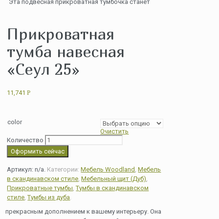
Эта подвесная прикроватная тумбочка станет
Прикроватная
тумба навесная
«Сеул 25»
11,741
Р
color
Очистить
Количество
Оформить сейчас
Артикул:
n/a
.
Категории:
Мебель Woodland
,
Мебель
в скандинавском стиле
,
Мебельный щит (Дуб)
,
Прикроватные тумбы
,
Тумбы в скандинавском
стиле
,
Тумбы из дуба
.
прекрасным дополнением к вашему интерьеру. Она