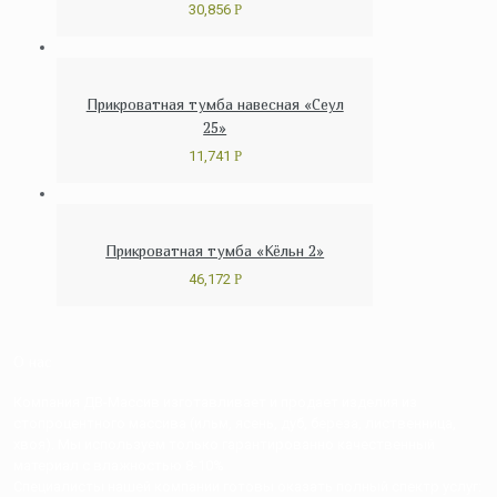
30,856
Р
Прикроватная тумба навесная «Сеул
25»
11,741
Р
Прикроватная тумба «Кёльн 2»
46,172
Р
О нас
Компания ДВ-Массив изготавливает и продает изделия из
стопроцентного массива (ильм, ясень, дуб, береза, лиственница,
хвоя). Мы используем только гарантированно качественный
материал с влажностью 8-10%
Специалисты нашей компании готовы оказать полный спектр услуг: