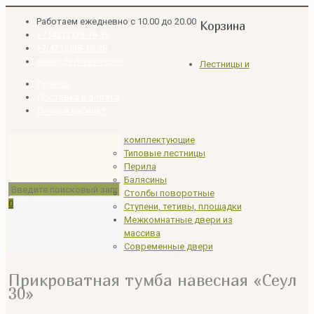
Работаем ежедневно с 10.00 до 20.00
Корзина
+7 (4212)38-19-39
+7(4212)38-19-39
sale@dv-massiv.com
Лестницы и
Прайсы
Доставка и оплата
Личный кабинет
комплектующие
Типовые лестницы
Перила
Балясины
Столбы поворотные
0
Ступени, тетивы, площадки
Межкомнатные двери из
массива
Современные двери
Прикроватная тумба навесная «Сеул
30»