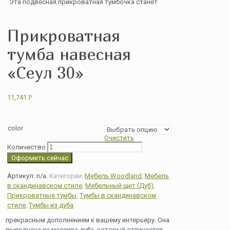
Эта подвесная прикроватная тумбочка станет
Прикроватная
тумба навесная
«Сеул 30»
11,741
Р
color
Очистить
Количество
Оформить сейчас
Артикул:
n/a
.
Категории:
Мебель Woodland
,
Мебель
в скандинавском стиле
,
Мебельный щит (Дуб)
,
Прикроватные тумбы
,
Тумбы в скандинавском
стиле
,
Тумбы из дуба
.
прекрасным дополнением к вашему интерьеру. Она
выполнена из массива дуба, который отличается