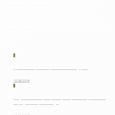
профессиональный замер, 3D проект, изготовление и монтаж
лестниц в кратчайшие сроки.
Вся продукция изготавливается с использованием самого
современного оборудования.
Мы вкладываем в изготовление продукции весь наш опыт и
мастерство, чтобы теплота натурального дерева наполняла ваш
дом долгие годы.
Акции
0
Кровать+матрас = защитный чехол в подарок!
10.08.2018
0
Скидка 15% на матрас при покупке кровати. Ограниченная
акция до 1 января 2018 года!