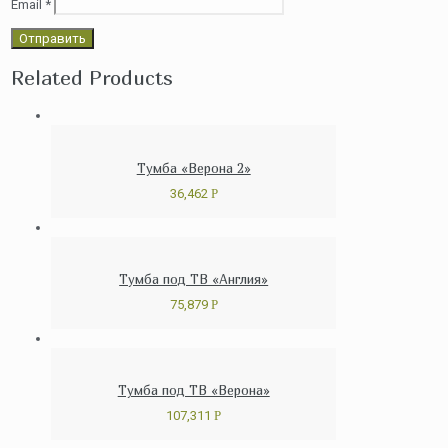
Email
*
Related Products
Тумба «Верона 2»
36,462
Р
Тумба под ТВ «Англия»
75,879
Р
Тумба под ТВ «Верона»
107,311
Р