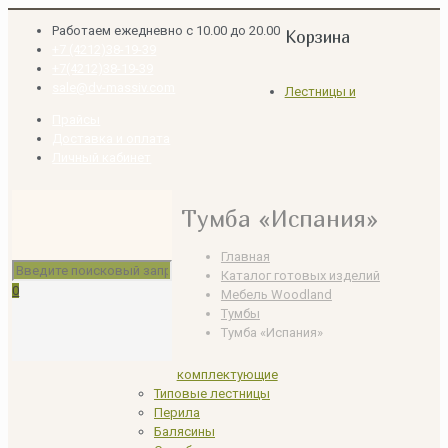
Работаем ежедневно с 10.00 до 20.00
Корзина
+7 (4212)38-19-39
+7(4212)38-19-39
sale@dv-massiv.com
Лестницы и
Прайсы
Доставка и оплата
Личный кабинет
Тумба «Испания»
Главная
Каталог готовых изделий
0
Мебель Woodland
Тумбы
Тумба «Испания»
комплектующие
Типовые лестницы
Перила
Балясины