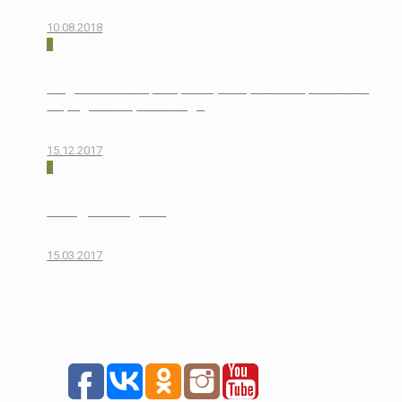
10.08.2018
0
Скидка 15% на матрас при покупке кровати. Ограниченная
акция до 1 января 2018 года!
15.12.2017
0
У нас День Рождения!
15.03.2017
© 2026 - DV MASSIV - изделия из дерева любой сложности. Все
права защищены.