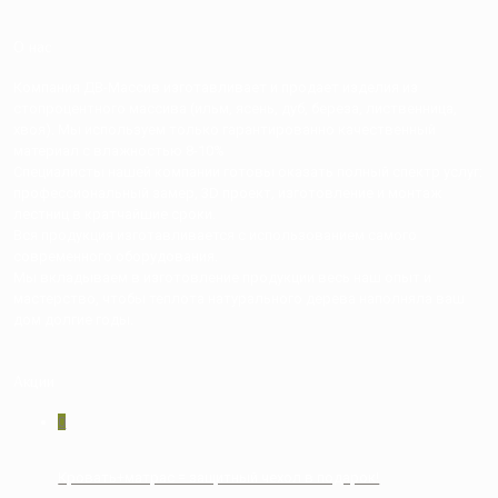
О нас
Компания ДВ-Массив изготавливает и продает изделия из
стопроцентного массива (ильм, ясень, дуб, береза, лиственница,
хвоя). Мы используем только гарантированно качественный
материал с влажностью 8-10%
Специалисты нашей компании готовы оказать полный спектр услуг:
профессиональный замер, 3D проект, изготовление и монтаж
лестниц в кратчайшие сроки.
Вся продукция изготавливается с использованием самого
современного оборудования.
Мы вкладываем в изготовление продукции весь наш опыт и
мастерство, чтобы теплота натурального дерева наполняла ваш
дом долгие годы.
Акции
0
Кровать+матрас = защитный чехол в подарок!