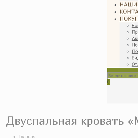
НАШИ
КОНТ
ПОКУ
Во
Пр
Ак
Но
По
Ви
От
0
Двуспальная кровать 
Главная