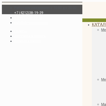
Работаем ежедневно с 10.00 до 20.00
+7 (4212)38-19-39
+7(4212)38-19-39
sale@dv-massiv.com
КАТАЛ
Ме
Прайсы
Доставка и оплата
Личный кабинет
Ме
Ма