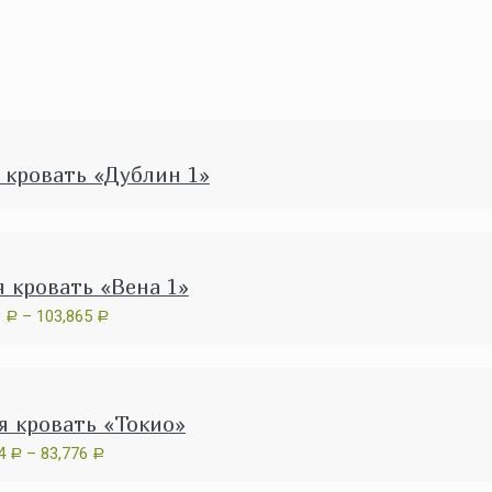
 кровать «Дублин 1»
 кровать «Вена 1»
0
–
103,865
Р
Р
я кровать «Токио»
24
–
83,776
Р
Р