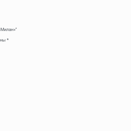
«Милан»”
ены
*