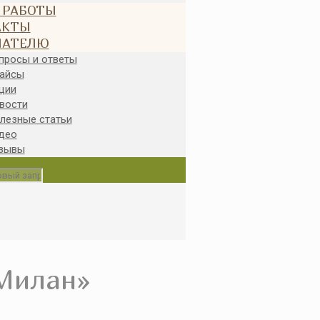
 РАБОТЫ
АКТЫ
ПАТЕЛЮ
просы и ответы
айсы
ции
вости
лезные статьи
део
зывы
«Милан»