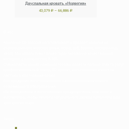
Двуспальная кровать «Норвегия»
43,079
–
66,886
Р
Р
О нас
Компания ДВ-Массив изготавливает и продает изделия из
стопроцентного массива (ильм, ясень, дуб, береза, лиственница,
хвоя). Мы используем только гарантированно качественный
материал с влажностью 8-10%
Специалисты нашей компании готовы оказать полный спектр услуг:
профессиональный замер, 3D проект, изготовление и монтаж
лестниц в кратчайшие сроки.
Вся продукция изготавливается с использованием самого
современного оборудования.
Мы вкладываем в изготовление продукции весь наш опыт и
мастерство, чтобы теплота натурального дерева наполняла ваш
дом долгие годы.
Акции