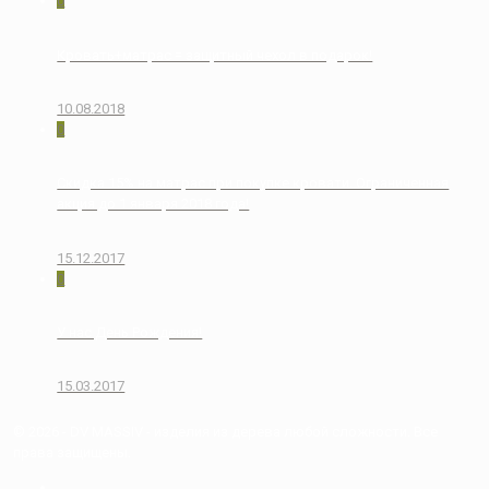
0
Кровать+матрас = защитный чехол в подарок!
10.08.2018
0
Скидка 15% на матрас при покупке кровати. Ограниченная
акция до 1 января 2018 года!
15.12.2017
0
У нас День Рождения!
15.03.2017
© 2026 - DV MASSIV - изделия из дерева любой сложности. Все
права защищены.