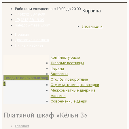
Работаем ежедневно с 10.00 до 20.00
Корзина
+7 (4212)38-19-39
+7(4212)38-19-39
sale@dv-massiv.com
Лестницы и
Прайсы
Доставка и оплата
Личный кабинет
комплектующие
Типовые лестницы
Перила
Балясины
Столбы поворотные
0
Ступени, тетивы, площадки
Межкомнатные двери из
массива
Современные двери
Платяной шкаф «Кёльн 3»
Главная