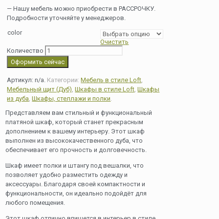
— Нашу мебель можно приобрести в РАССРОЧКУ.
Подробности уточняйте у менеджеров.
color
Очистить
Количество
Оформить сейчас
Артикул:
n/a
.
Категории:
Мебель в стиле Loft
,
Мебельный щит (Дуб)
,
Шкафы в стиле Loft
,
Шкафы
из дуба
,
Шкафы, стеллажи и полки
.
Представляем вам стильный и функциональный
платяной шкаф, который станет прекрасным
дополнением к вашему интерьеру. Этот шкаф
выполнен из высококачественного дуба, что
обеспечивает его прочность и долговечность.
Шкаф имеет полки и штангу под вешалки, что
позволяет удобно разместить одежду и
аксессуары. Благодаря своей компактности и
функциональности, он идеально подойдёт для
любого помещения.
Этот шкаф отлично впишется в интерьер в стиле