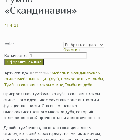
«Скандинавия»
41,412
Р
color
Очистить
Количество
Оформить сейчас
Артикул:
n/a
.
Категории:
Мебель в скандинавском
стиле
,
Мебельный щит (Дуб)
,
Прикроватные тумбы
,
Тумбы в скандинавском стиле
,
Тумбы из дуба
.
Прикроватная тумбочка из дуба в скандинавском
стиле — это идеальное сочетание элегантности и
функциональности. Она выполнена из
высококачественного массива дуба, который
отличается своей прочностью и долговечностью.
Дизайн тумбочки вдохновлён скандинавским
стилем, который характеризуется минимализмом,
простотой форм и использованием натуральных