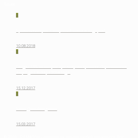
Акции
0
Кровать+матрас = защитный чехол в подарок!
10.08.2018
0
Скидка 15% на матрас при покупке кровати. Ограниченная
акция до 1 января 2018 года!
15.12.2017
0
У нас День Рождения!
15.03.2017
© 2026 - DV MASSIV - изделия из дерева любой сложности. Все