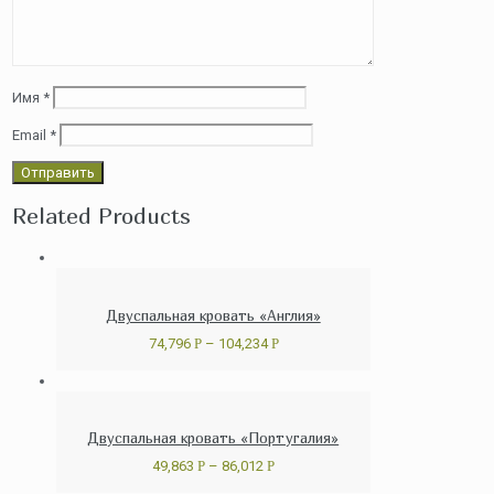
Имя
*
Email
*
Related Products
Двуспальная кровать «Англия»
74,796
Р
–
104,234
Р
Двуспальная кровать «Португалия»
49,863
Р
–
86,012
Р