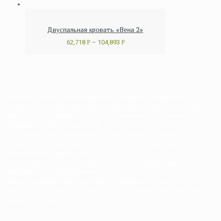
Двуспальная кровать «Вена 2»
62,718
Р
–
104,893
Р
О нас
Компания ДВ-Массив изготавливает и продает изделия из
стопроцентного массива (ильм, ясень, дуб, береза, лиственница,
хвоя). Мы используем только гарантированно качественный
материал с влажностью 8-10%
Специалисты нашей компании готовы оказать полный спектр услуг:
профессиональный замер, 3D проект, изготовление и монтаж
лестниц в кратчайшие сроки.
Вся продукция изготавливается с использованием самого
современного оборудования.
Мы вкладываем в изготовление продукции весь наш опыт и
мастерство, чтобы теплота натурального дерева наполняла ваш
дом долгие годы.