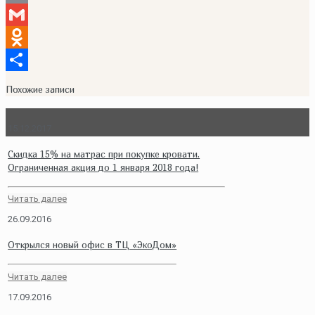
Copy
Link
Gmail
Odnoklassniki
Отправить
Похожие записи
15.12.2017
Скидка 15% на матрас при покупке кровати.
Ограниченная акция до 1 января 2018 года!
Читать далее
26.09.2016
Открылся новый офис в ТЦ «ЭкоДом»
Читать далее
17.09.2016