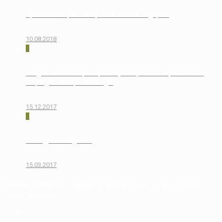
Кровать+матрас = защитный чехол в подарок!
10.08.2018
0
Скидка 15% на матрас при покупке кровати. Ограниченная
акция до 1 января 2018 года!
15.12.2017
0
У нас День Рождения!
15.03.2017
© 2026 - DV MASSIV - изделия из дерева любой сложности. Все
права защищены.