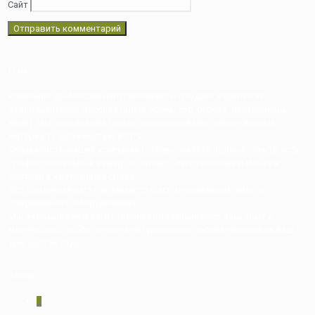
Сайт
О нас
Компания ДВ-Массив изготавливает и продает изделия из
стопроцентного массива (ильм, ясень, дуб, береза, лиственница,
хвоя). Мы используем только гарантированно качественный
материал с влажностью 8-10%
Специалисты нашей компании готовы оказать полный спектр услуг:
профессиональный замер, 3D проект, изготовление и монтаж
лестниц в кратчайшие сроки.
Вся продукция изготавливается с использованием самого
современного оборудования.
Мы вкладываем в изготовление продукции весь наш опыт и
мастерство, чтобы теплота натурального дерева наполняла ваш
дом долгие годы.
Акции
0