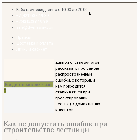
Работаем ежедневно с 10.00 до 20.00
В
+7 (4212)38-19-39
+7(4212)38-19-39
sale@dv-massiv.com
Прайсы
Доставка и оплата
Личный кабинет
данной статье хочется
рассказать про самые
распространенные
ошибки, с которыми
нам приходится
0
сталкиваться при
проектировании
лестниц в домах наших
клиентов.
Как не допустить ошибок при
строительстве лестницы