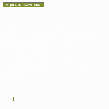
О нас
Компания ДВ-Массив изготавливает и продает изделия из
стопроцентного массива (ильм, ясень, дуб, береза, лиственница,
хвоя). Мы используем только гарантированно качественный
материал с влажностью 8-10%
Специалисты нашей компании готовы оказать полный спектр услуг:
профессиональный замер, 3D проект, изготовление и монтаж
лестниц в кратчайшие сроки.
Вся продукция изготавливается с использованием самого
современного оборудования.
Мы вкладываем в изготовление продукции весь наш опыт и
мастерство, чтобы теплота натурального дерева наполняла ваш
дом долгие годы.
Акции
0