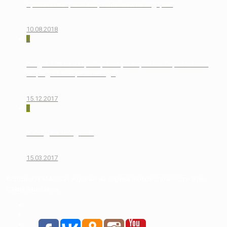
Кровать+матрас = защитный чехол в подарок!
10.08.2018
0
Скидка 15% на матрас при покупке кровати. Ограниченная
акция до 1 января 2018 года!
15.12.2017
0
У нас День Рождения!
15.03.2017
© 2026 - DV MASSIV - изделия из дерева любой сложности. Все
права защищены.