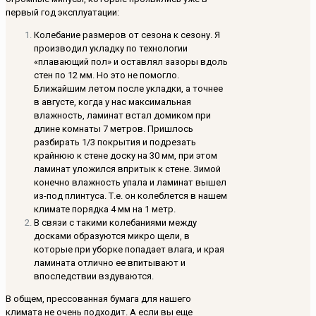
первый год эксплуатации:
Колебание размеров от сезона к сезону. Я
производил укладку по технологии
«плавающий пол» и оставлял зазоры вдоль
стен по 12 мм. Но это не помогло.
Ближайшим летом после укладки, а точнее
в августе, когда у нас максимальная
влажность, ламинат встал домиком при
длине комнаты 7 метров. Пришлось
разбирать 1/3 покрытия и подрезать
крайнюю к стене доску на 30 мм, при этом
ламинат уложился впритык к стене. Зимой
конечно влажность упала и ламинат вышел
из-под плинтуса. Т.е. он колеблется в нашем
климате порядка 4 мм на 1 метр.
В связи с такими колебаниями между
досками образуются микро щели, в
которые при уборке попадает влага, и края
ламината отлично ее впитывают и
впоследствии вздуваются.
В общем, прессованная бумага для нашего
климата не очень подходит. А если вы еще