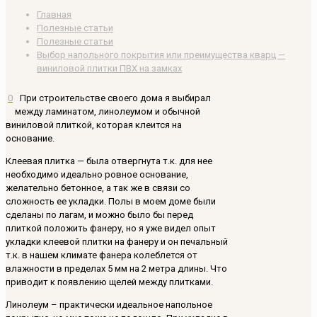
Главная
Полезные статьи
Полезные статьи
Выбор напольного покрытия или преимущества кварц —
виниловой плитки ПВХ на замках
0
При строительстве своего дома я выбирал
между ламинатом, линолеумом и обычной
виниловой плиткой, которая клеится на
основание.
Клеевая плитка — была отвергнута т.к. для нее
необходимо идеально ровное основание,
желательно бетонное, а так же в связи со
сложность ее укладки. Полы в моем доме были
сделаны по лагам, и можно было бы перед
плиткой положить фанеру, но я уже видел опыт
укладки клеевой плитки на фанеру и он печальный
т.к. в нашем климате фанера колеблется от
влажности в пределах 5 мм на 2 метра длины. Что
приводит к появлению щелей между плитками.
Линолеум – практически идеальное напольное