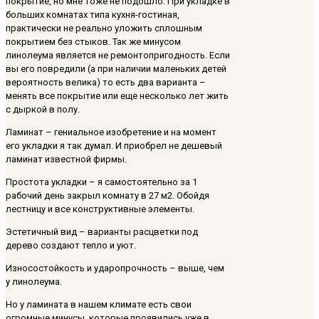
покрытие, но мне тоже не подошло. При укладке в
больших комнатах типа кухня-гостиная,
практически не реально уложить сплошным
покрытием без стыков. Так же минусом
линолеума является не ремонтопригодность. Если
вы его повредили (а при наличии маленьких детей
вероятность велика) то есть два варианта –
менять все покрытие или еще несколько лет жить
с дыркой в полу.
Ламинат – гениальное изобретение и на момент
его укладки я так думал. И приобрел не дешевый
ламинат известной фирмы.
Простота укладки – я самостоятельно за 1
рабочий день закрыл комнату в 27 м2. Обойдя
лестницу и все конструктивные элементы.
Эстетичный вид – варианты расцветки под
дерево создают тепло и уют.
Износостойкость и ударопрочность – выше, чем
у линолеума.
Но у ламината в нашем климате есть свои
огромные минусы, которые проявились уже в