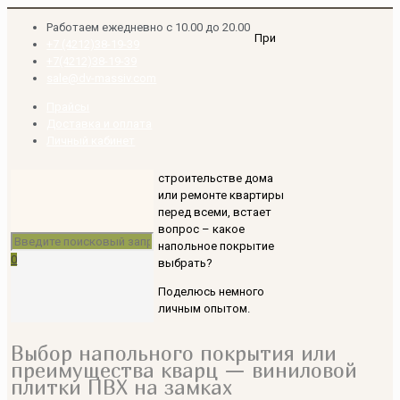
Работаем ежедневно с 10.00 до 20.00
При
+7 (4212)38-19-39
+7(4212)38-19-39
sale@dv-massiv.com
Прайсы
Доставка и оплата
Личный кабинет
строительстве дома
или ремонте квартиры
перед всеми, встает
вопрос – какое
напольное покрытие
0
выбрать?
Поделюсь немного
личным опытом.
Выбор напольного покрытия или
преимущества кварц — виниловой
плитки ПВХ на замках