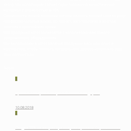
хвоя). Мы используем только гарантированно качественный
материал с влажностью 8-10%
Специалисты нашей компании готовы оказать полный спектр услуг:
профессиональный замер, 3D проект, изготовление и монтаж
лестниц в кратчайшие сроки.
Вся продукция изготавливается с использованием самого
современного оборудования.
Мы вкладываем в изготовление продукции весь наш опыт и
мастерство, чтобы теплота натурального дерева наполняла ваш
дом долгие годы.
Акции
0
Кровать+матрас = защитный чехол в подарок!
10.08.2018
0
Скидка 15% на матрас при покупке кровати. Ограниченная