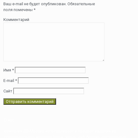
Ваш e-mail не будет опубликован.
Обязательные
поля помечены
*
Комментарий
Имя
*
E-mail
*
Сайт
О нас
Компания ДВ-Массив изготавливает и продает изделия из
стопроцентного массива (ильм, ясень, дуб, береза, лиственница,