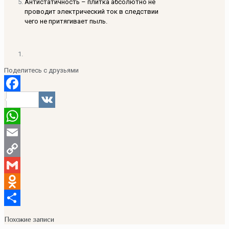
Антистатичность – плитка абсолютно не
проводит электрический ток в следствии
чего не притягивает пыль.
Поделитесь с друзьями
Facebook
VK
WhatsApp
Email
Copy
Link
Gmail
Odnoklassniki
Отправить
Похожие записи